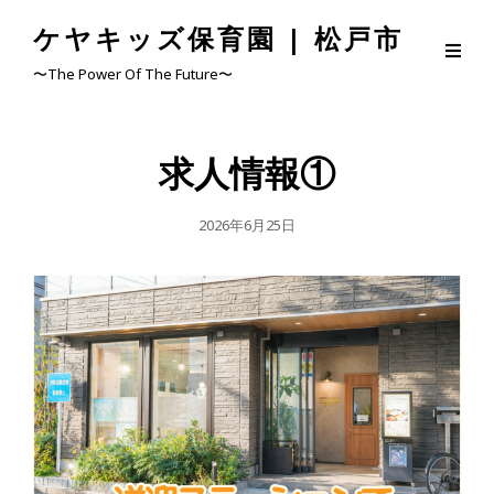
ケヤキッズ保育園 | 松戸市
〜The Power Of The Future〜
求人情報①
公
2026年6月25日
開
日