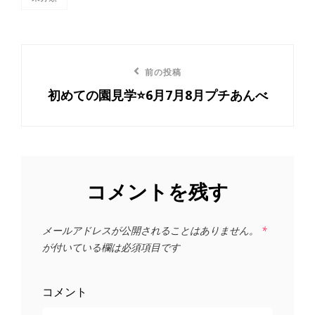
カ
テ
ゴ
リ
投
ー
前
前の投稿
稿
初めての園見学⭐️6月7月8月プチあんべ
の
ナ
投
ビ
稿
ゲ
コメントを残す
ー
シ
メールアドレスが公開されることはありません。
*
が付いている欄は必須項目です
ョ
ン
コメント