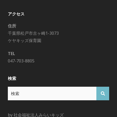
アクセス
住所
千葉県松戸市古ヶ崎1-3073
ケヤキッズ保育園
TEL
047-703-8805
検索
検
検
索:
索
by 社会福祉法人みらいキッズ