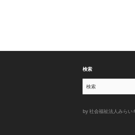
検索
検
索:
by 社会福祉法人みらい